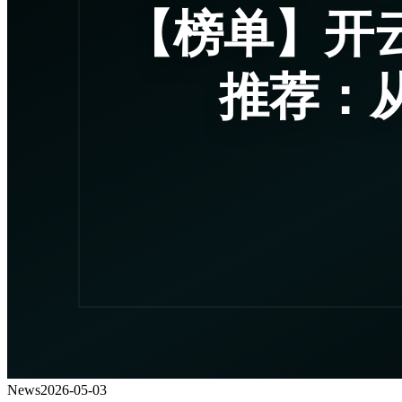
News
2026-05-03