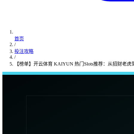
首页
/
投注攻略
/
【榜单】开云体育 KAIYUN 热门Slots推荐：从招财老