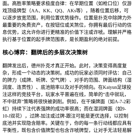
面。高胜率策略要求极度自律：在早期位置（如枪口位）仅游
戏顶级牌型（AA、KK、QQ、AKs等），随着位置后移，可
以逐步放宽范围，利用位置优势操作。位置是扑克中除牌力外
最重要的免费资产，在按钮位或关煞位，你拥有最后行动的信
息优势，这允许你进行更精准的价值下注或诈唬。理解并严格
执行基于位置的起手牌范围表，是长期盈利的绝对前提。
核心博弈：翻牌后的多层次决策树
翻牌发出后，德州扑克才真正开始。此时，决策变得高度复
杂，形成一个动态的决策树。成功的玩家必须同时评估：自己
的牌力（成牌、听牌、空气牌）、对手的范围、牌面结构（湿
润度、连贯性）、底池赔率以及对手的倾向。在Kaiyun足球投
注这样的竞技平台，玩家水平普遍在线，简单的“击中就玩，
不中就弃”策略将很快被剥削。例如，在干燥牌面（如A-7-2彩
虹）持续下注代表强牌的成功率很高；而在湿润牌面（如9-
10-J双花），过牌-加注或过牌-跟注可能是更优选择，以控制
底池并实现隐含赔率。关键在于，你的每一条行动线都应具有
平衡性，既包含价值牌型也包含诈唬牌型，让对手无法轻易解