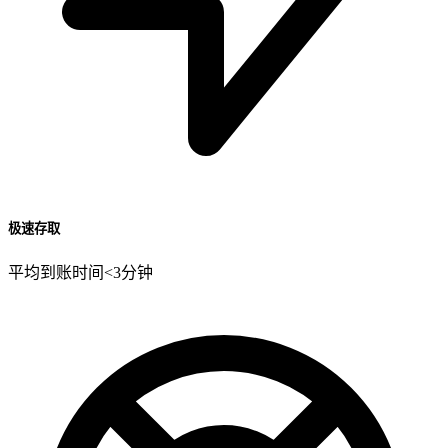
极速存取
平均到账时间<3分钟