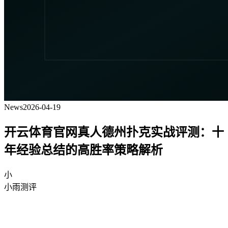
News
2026-04-19
开云体育官网真人德州扑克实战评测：十
年经验总结的高胜率策略解析
小
小雨测评