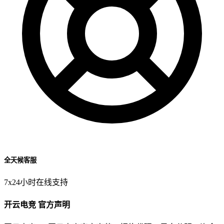
全天候客服
7x24小时在线支持
开云电竞 官方声明