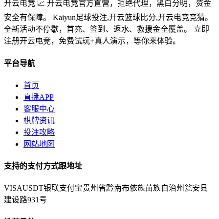
开云电竞 📈 开云电竞官方直营，拒绝代理，黑白分明，资金
安全有保障。 Kaiyun足球投注,开云篮球比分,开云电竞竞猜。
全新活动不停歇，首充、签到、返水、救援金全覆盖。 立即
注册开云电竞，免费试玩+真人演示，等你来体验。
平台导航
首页
直播APP
客服中心
棋牌资讯
投注攻略
网站地图
支持的支付方式跟地址
VISA
USDT
银联
支付宝
贵州省黔南布依族苗族自治州瓮安县
建设路931号