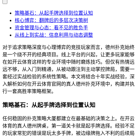
策略基石：从起手牌选择到位置认知
核心博弈：翻牌后的多层次决策树
资金管理与心态：看不见的胜负手
从线上到实战：信息利用与动态调整
对于追求策略深度与心理博弈的竞技玩家而言，德州扑克始终
是一个绕不开的经典项目。线上平台的兴起，让更多玩家能够
在如开云体育这样的专业环境中随时磨炼技巧。但仅有热情远
远不够，从入门到精通，从被动跟注到主动掌控牌局，需要一
套经过实战检验的系统性策略。本文将结合十年实战经验，深
入解析如何在开云体育官网的真人德州扑克环境中，构建并执
行一套高胜率策略框架。
策略基石：从起手牌选择到位置认知
任何稳固的扑克策略大厦都建立在最基础的决策之上。在开云
体育的真人德州牌桌，第一道关卡就是起手牌选择。经验不足
的玩家常犯的错误是玩太多手牌，被边缘牌拖入不利的后续局