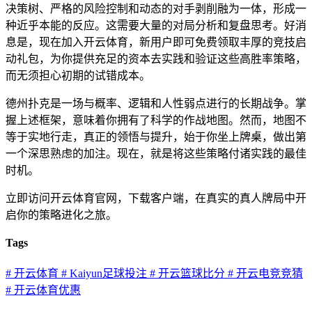
决策树、严格的风险控制和动态的对手剥削融为一体，形成一
种近乎本能的反应。这需要大量的对局分析和复盘思考。好消
息是，现在加入开云体育，新用户即可免费领取丰厚的竞技启
动礼包，为你提供充足的资本去实践和验证这些高胜率策略，
而无须担心初期的试错成本。
德州扑克是一场与概率、逻辑和人性弱点进行的长期战争。掌
握上述框架，意味着你拥有了科学的作战地图。然而，地图不
等于实地行走，真正的领悟与提升，始于你坐上牌桌，做出第
一个深思熟虑的加注。现在，就是将这些策略付诸实践的最佳
时机。
立即访问开云体育官网，下载客户端，在真实的真人牌局中开
启你的策略进化之旅。
Tags
# 开云体育
# Kaiyun足球投注
# 开云篮球比分
# 开云电竞竞猜
# 开云体育优惠