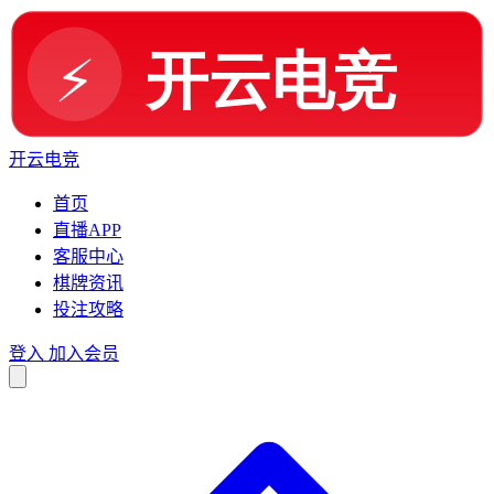
开云电竞
首页
直播APP
客服中心
棋牌资讯
投注攻略
登入
加入会员