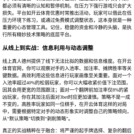
都必须有清晰的认知和暂停机制。在压力下强行游戏只会扩大
损失。平台如开云体育优惠时常推出活动，玩家可以借此在低
压力环境下练习，或通过免费模式调整状态，这本身就是一种
重要的心态管理工具。记住，稳健的资金和冷静的头脑，是执
行所有精妙技术策略的底层平台。
从线上到实战：信息利用与动态调整
线上真人德州提供了线下无法比拟的数据和信息维度。在开云
体育官网，你可以观察对手的入池率、加注率、摊牌胜率等关
键数据。高效利用这些信息进行玩家画像至关重要。面对一个
入池率超过40%的松弱玩家，你可以大幅收紧价值下注范围，
因其会用更宽的范围跟注；面对一个翻牌前加注率仅8%的紧
凶玩家，你在其加注后面对3bet时应更加谨慎。策略不是一成
不变的，高胜率玩家如同一位棋手，在开云体育这样的对局
中，需要根据特定对手的动态形象实时调整自己的策略倾向，
从“默认策略”切换到“剥削策略”。
真正的实战精粹在于融合：将严谨的起手牌选择、复杂的翻后