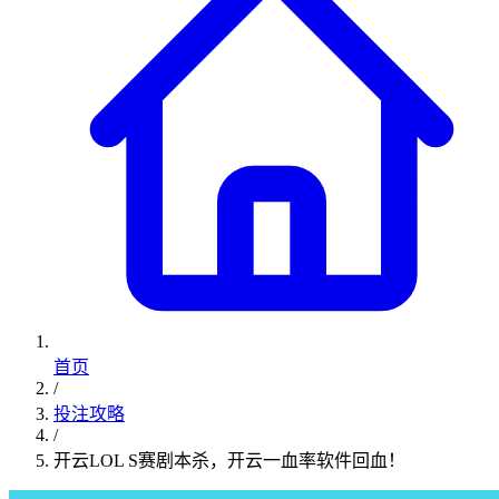
首页
/
投注攻略
/
开云LOL S赛剧本杀，开云一血率软件回血！