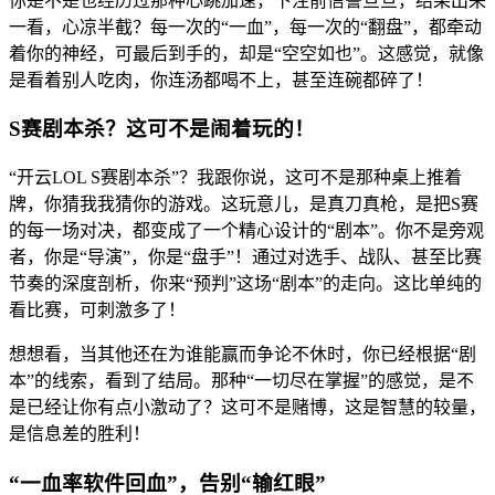
你是不是也经历过那种心跳加速，下注前信誓旦旦，结果出来
一看，心凉半截？每一次的“一血”，每一次的“翻盘”，都牵动
着你的神经，可最后到手的，却是“空空如也”。这感觉，就像
是看着别人吃肉，你连汤都喝不上，甚至连碗都碎了！
S赛剧本杀？这可不是闹着玩的！
“开云LOL S赛剧本杀”？我跟你说，这可不是那种桌上推着
牌，你猜我我猜你的游戏。这玩意儿，是真刀真枪，是把S赛
的每一场对决，都变成了一个精心设计的“剧本”。你不是旁观
者，你是“导演”，你是“盘手”！通过对选手、战队、甚至比赛
节奏的深度剖析，你来“预判”这场“剧本”的走向。这比单纯的
看比赛，可刺激多了！
想想看，当其他还在为谁能赢而争论不休时，你已经根据“剧
本”的线索，看到了结局。那种“一切尽在掌握”的感觉，是不
是已经让你有点小激动了？这可不是赌博，这是智慧的较量，
是信息差的胜利！
“一血率软件回血”，告别“输红眼”