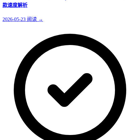
款速度解析
2026-05-23
阅读
→