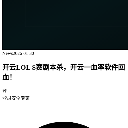
News
2026-01-30
开云LOL S赛剧本杀，开云一血率软件回
血！
登
登录安全专家