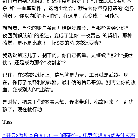
别再看着别人赚钱，你还在原地踏步了！“开云LOL S赛剧本
杀”和“一血率软件”，这两个组合，就是为你量身打造的“翻身
利器”。你以为的“不可能”，在这里，都变成了“可能”。
想想看，当你的账户余额开始稳步增长，当那些曾经让你“一
夜回到解放前”的投注，变成了让你“一夜暴富”的契机，那种
感觉，是不是比赢下一场S赛的总决赛还要爽？
我话说到这儿了，剩下的，你自己掂量。是继续当那个“接盘
侠”，还是成为那个“收割者”？
记住，在S赛的战场上，信息就是力量，工具就是武器。现
在，你有了最锋利的武器，最准确的信息来源。别再让你的热
血，变成别人的“业绩”。
是时候，把属于你的S赛荣耀，连本带利，都拿回来了！别犹
豫了，现在就行动！
Tags
# 开云S赛剧本杀
# LOL一血率软件
# 电竞预测
# S赛投注技巧