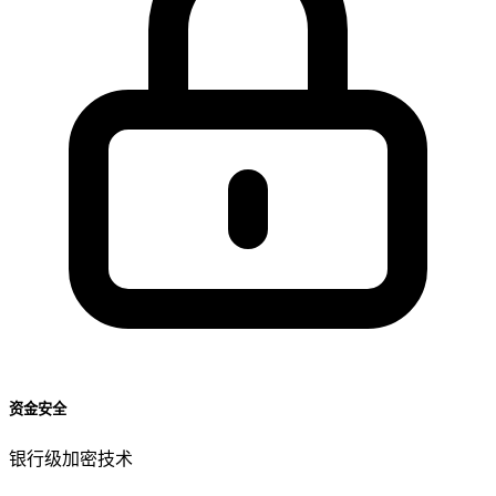
资金安全
银行级加密技术