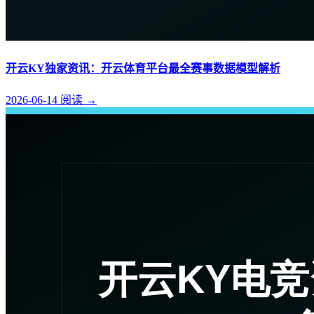
开云KY独家资讯：开云体育平台最全赛事数据模型解析
2026-06-14
阅读
→