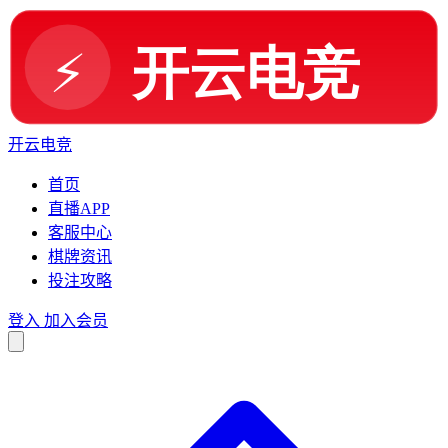
开云电竞
首页
直播APP
客服中心
棋牌资讯
投注攻略
登入
加入会员