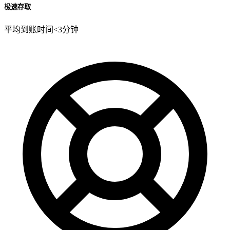
极速存取
平均到账时间<3分钟