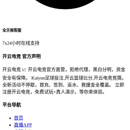
全天候客服
7x24小时在线支持
开云电竞 官方声明
开云电竞 📈 开云电竞官方直营，拒绝代理，黑白分明，资金
安全有保障。 Kaiyun足球投注,开云篮球比分,开云电竞竞猜。
全新活动不停歇，首充、签到、返水、救援金全覆盖。 立即
注册开云电竞，免费试玩+真人演示，等你来体验。
平台导航
首页
直播APP