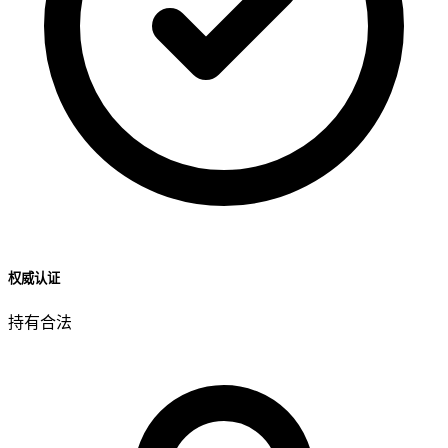
权威认证
持有合法