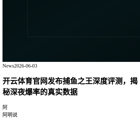
News
2026-06-03
开云体育官网发布捕鱼之王深度评测，揭
秘深夜爆率的真实数据
阿
阿明说