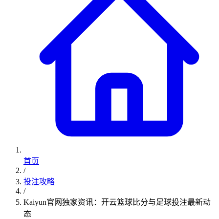
首页
/
投注攻略
/
Kaiyun官网独家资讯：开云篮球比分与足球投注最新动
态