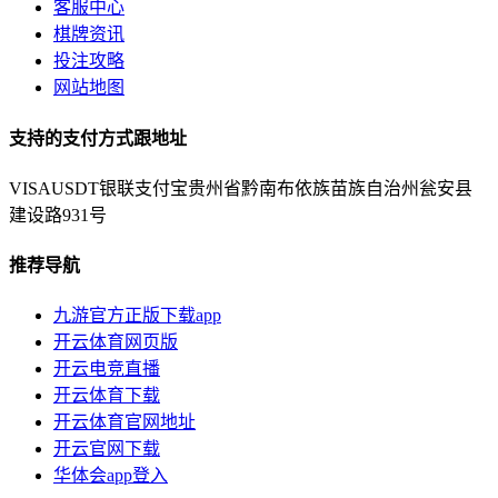
客服中心
棋牌资讯
投注攻略
网站地图
支持的支付方式跟地址
VISA
USDT
银联
支付宝
贵州省黔南布依族苗族自治州瓮安县
建设路931号
推荐导航
九游官方正版下载app
开云体育网页版
开云电竞直播
开云体育下载
开云体育官网地址
开云官网下载
华体会app登入