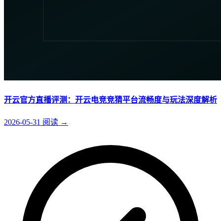
开云官方直播评测：开云电竞竞猜平台流畅度与玩法深度解析
2026-05-31
阅读
→