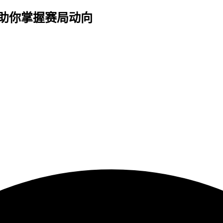
析助你掌握赛局动向