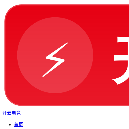
开云电竞
首页