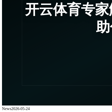
News
2026-05-24