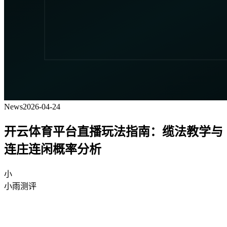
News
2026-04-24
开云体育平台直播玩法指南：缆法教学与
连庄连闲概率分析
小
小雨测评