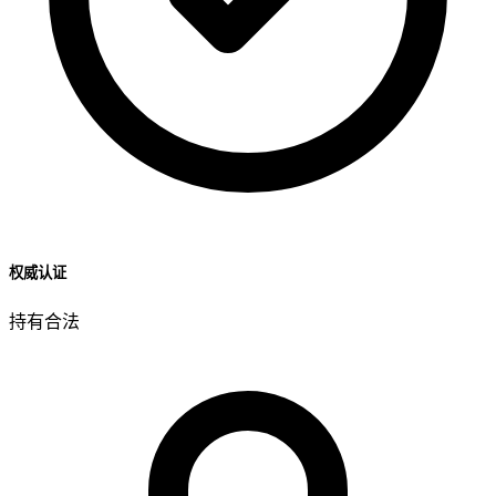
权威认证
持有合法