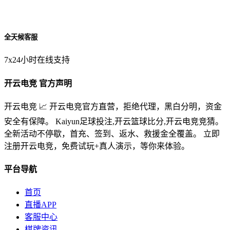
全天候客服
7x24小时在线支持
开云电竞 官方声明
开云电竞 📈 开云电竞官方直营，拒绝代理，黑白分明，资金
安全有保障。 Kaiyun足球投注,开云篮球比分,开云电竞竞猜。
全新活动不停歇，首充、签到、返水、救援金全覆盖。 立即
注册开云电竞，免费试玩+真人演示，等你来体验。
平台导航
首页
直播APP
客服中心
棋牌资讯