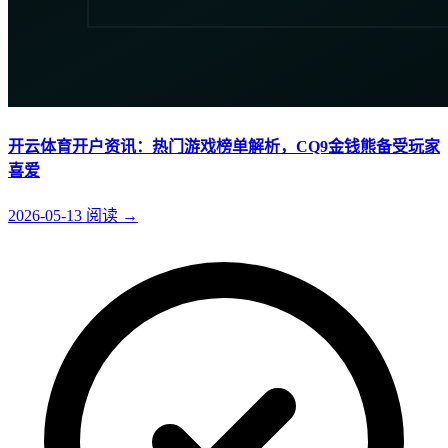
开云体育开户资讯：热门游戏榜单解析，CQ9金钱熊备受玩家
喜爱
2026-05-13
阅读
→