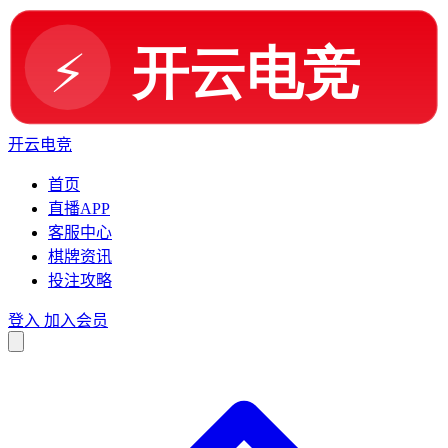
开云电竞
首页
直播APP
客服中心
棋牌资讯
投注攻略
登入
加入会员