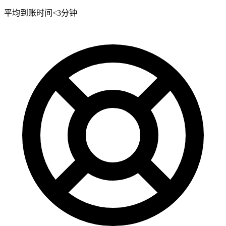
平均到账时间<3分钟